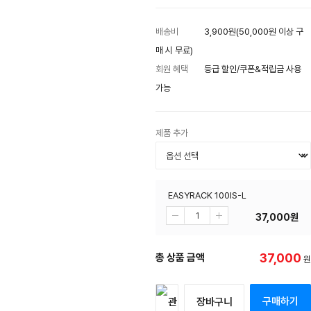
배송비
3,900원(50,000원 이상 구
매 시 무료)
회원 혜택
등급 할인/쿠폰&적립금 사용
가능
제품 추가
EASYRACK 100IS-L
37,000
원
37,000
총 상품 금액
원
구매하기
장바구니