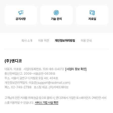
공지사항
기술 문의
자료실
회사 소개
이용 약관
개인정보처리방침
이용 안내
(주)앤디코
대표자. 이호용 사업자등록번호. 106-86-04012
[사업자 정보 확인]
통신판매업신고. 2009-서울금천-0639호
주소. 서울시 금천구 디지털로 9길 46, 404호
개인정보관리책임자. 이호준(support@raidmall.com)
팩스. 02-749-2788 호스팅 제공. (주)커넥트웨이브
고객님의 안전 거래를 위해 현금 등으로 결제 시, 앤디코에서 가입한 토스페이먼츠 구매안전 서비
스를 이용하실 수 있습니다.
서비스 가입 사실 확인