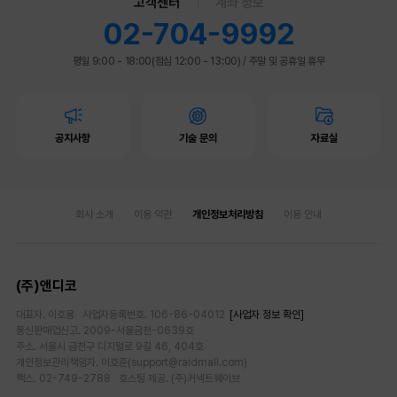
고객센터
계좌 정보
02-704-9992
평일 9:00 - 18:00(점심 12:00 - 13:00)
/
주말 및 공휴일 휴무
공지사항
기술 문의
자료실
회사 소개
이용 약관
개인정보처리방침
이용 안내
(주)앤디코
대표자. 이호용 사업자등록번호. 106-86-04012
[사업자 정보 확인]
통신판매업신고. 2009-서울금천-0639호
주소. 서울시 금천구 디지털로 9길 46, 404호
개인정보관리책임자. 이호준(support@raidmall.com)
팩스. 02-749-2788 호스팅 제공. (주)커넥트웨이브