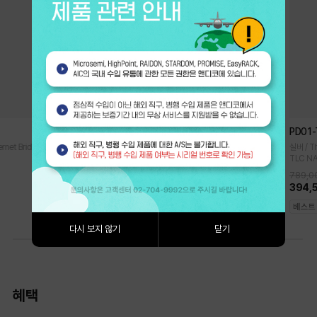
iR2022
PD01
rnet Bridge
하드미포함 / RAIDKIT / 2 x 2.5" SATA I, II, III HDD·SSD / RAID 0,
실버 / T
1 / LCM Display
TLC N
789,0
361,000원
394,
다시 보지 않기
닫기
혜택