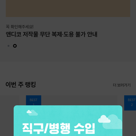
꼭 확인해주세요!
기
앤디코 저작물 무단 복제·도용 불가 안내
기
이번 주 랭킹
더 보러가기
BEST
BEST
1
2