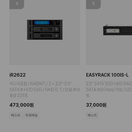
4
5
iR2622
EASYRACK 100IS-L
하드미포함 / RAIDKIT / 2 x 2.5"-3.5"
2.5" SATA SSD·HDD RAC
SATA III HDD·SSD / RAID 0, 1 / 단일 최대
SATA III(6Gbps) 지원 / L
용량 20TB
트
473,000원
37,000원