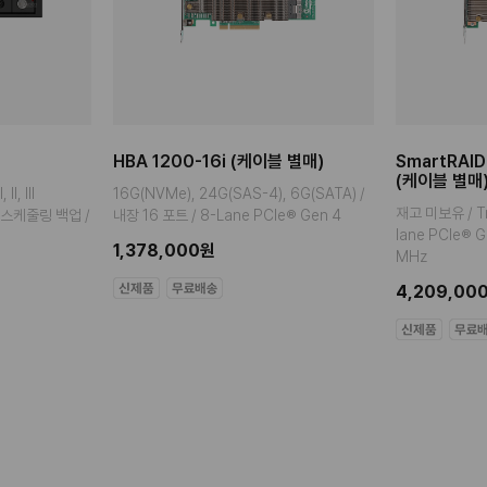
HBA 1200-16i (케이블 별매)
SmartRAID
(케이블 별매
I, III
16G(NVMe), 24G(SAS-4), 6G(SATA) /
재고 미보유 / Tr
일 스케줄링 백업 /
내장 16 포트 / 8-Lane PCIe® Gen 4
lane PCIe® 
1,378,000원
MHz
4,209,00