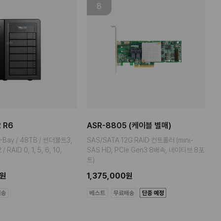
8
 R6
ASR-8805 (케이블 별매)
-Bay / 48TB / 썬더볼트3,
SAS/SATA 12G RAID 컨트롤러 (mini-
 RAID 0, 1, 5, 6, 10,
SAS HD, PCIe Gen3 8배속, 네이티브 8포
트)
0원
1,375,000원