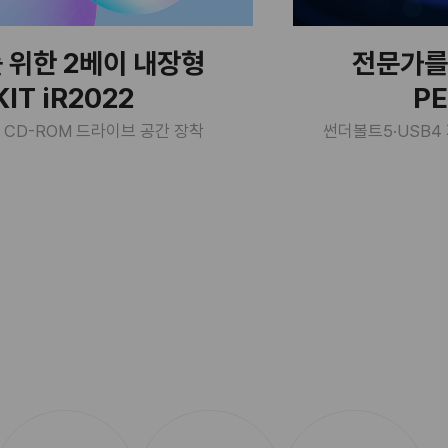
 위한 2베이 내장형
전문가를
IT iR2022
PE
.25" CD-ROM 드라이브 공간 장착
썬더볼트5·USB4 