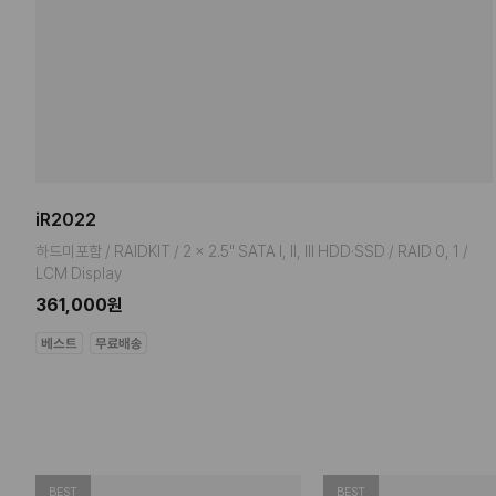
iR2022
하드미포함 / RAIDKIT / 2 x 2.5" SATA I, II, III HDD·SSD / RAID 0, 1 /
LCM Display
361,000원
BEST
BEST