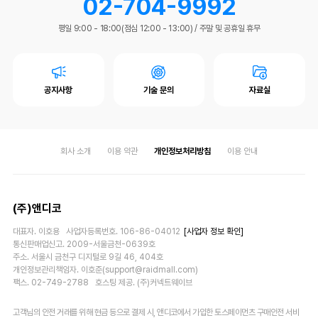
02-704-9992
평일 9:00 - 18:00(점심 12:00 - 13:00)
/
주말 및 공휴일 휴무
공지사항
기술 문의
자료실
회사 소개
이용 약관
개인정보처리방침
이용 안내
(주)앤디코
대표자. 이호용 사업자등록번호. 106-86-04012
[사업자 정보 확인]
통신판매업신고. 2009-서울금천-0639호
주소. 서울시 금천구 디지털로 9길 46, 404호
개인정보관리책임자. 이호준(support@raidmall.com)
팩스. 02-749-2788 호스팅 제공. (주)커넥트웨이브
고객님의 안전 거래를 위해 현금 등으로 결제 시, 앤디코에서 가입한 토스페이먼츠 구매안전 서비