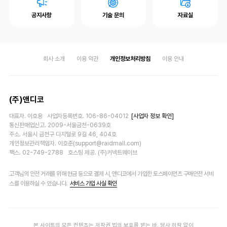
공지사항
기술 문의
자료실
회사 소개
이용 약관
개인정보처리방침
이용 안내
(주)앤디코
대표자. 이호용 사업자등록번호. 106-86-04012
[사업자 정보 확인]
통신판매업신고. 2009-서울금천-0639호
주소. 서울시 금천구 디지털로 9길 46, 404호
개인정보관리책임자. 이호준(support@raidmall.com)
팩스. 02-749-2788 호스팅 제공. (주)커넥트웨이브
고객님의 안전 거래를 위해 현금 등으로 결제 시, 앤디코에서 가입한 토스페이먼츠 구매안전 서비
스를 이용하실 수 있습니다.
서비스 가입 사실 확인
본 사이트의 모든 컨텐츠는 저작권 법의 보호를 받는 바, 당사 허락 없이