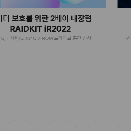
 위한 2베이 내장형
전문가를
IT iR2022
PE
.25" CD-ROM 드라이브 공간 장착
썬더볼트5·USB4 