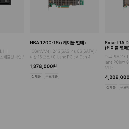
HBA 1200-16i (케이블 별매)
SmartRAID
(케이블 별매
I, III
16G(NVMe), 24G(SAS-4), 6G(SATA) /
재고 미보유 / Tr
일 스케줄링 백업 /
내장 16 포트 / 8-Lane PCIe® Gen 4
lane PCIe® 
1,378,000원
MHz
4,209,00