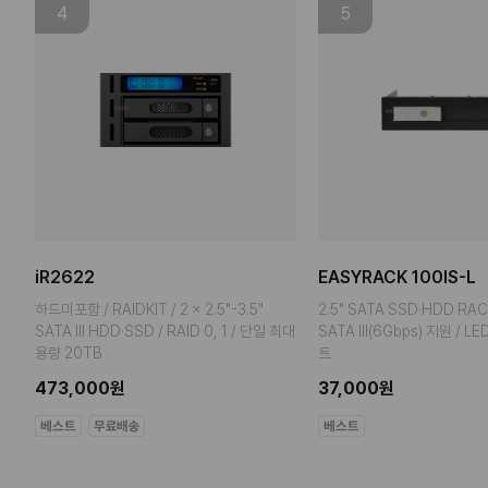
4
5
iR2622
EASYRACK 100IS-L
하드미포함 / RAIDKIT / 2 x 2.5"-3.5"
2.5" SATA SSD·HDD RAC
SATA III HDD·SSD / RAID 0, 1 / 단일 최대
SATA III(6Gbps) 지원 / L
용량 20TB
트
473,000원
37,000원