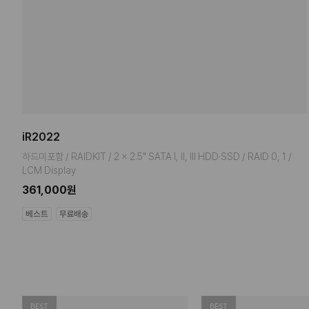
iR2022
하드미포함 / RAIDKIT / 2 x 2.5" SATA I, II, III HDD·SSD / RAID 0, 1 /
LCM Display
361,000원
BEST
BEST