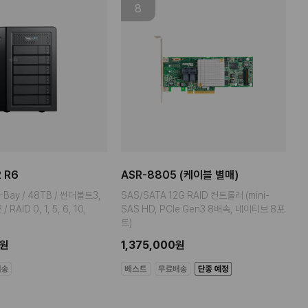
8
 R6
ASR-8805 (케이블 별매)
-Bay / 48TB / 썬더볼트3,
SAS/SATA 12G RAID 컨트롤러 (mini-
 RAID 0, 1, 5, 6, 10,
SAS HD, PCIe Gen3 8배속, 네이티브 8포
트)
0원
1,375,000원