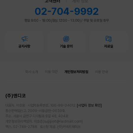
고객센터
계좌 정보
02-704-9992
평일 9:00 - 18:00(점심 12:00 - 13:00)
/
주말 및 공휴일 휴무
공지사항
기술 문의
자료실
회사 소개
이용 약관
개인정보처리방침
이용 안내
(주)앤디코
대표자. 이호용 사업자등록번호. 106-86-04012
[사업자 정보 확인]
통신판매업신고. 2009-서울금천-0639호
주소. 서울시 금천구 디지털로 9길 46, 404호
개인정보관리책임자. 이호준(support@raidmall.com)
팩스. 02-749-2788 호스팅 제공. (주)커넥트웨이브