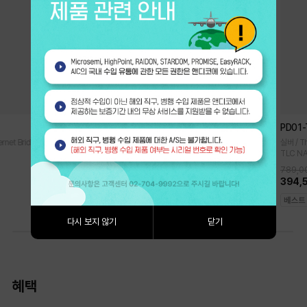
iR2022
PD01
rnet Bridge
하드미포함 / RAIDKIT / 2 x 2.5" SATA I, II, III HDD·SSD / RAID 0,
실버 / T
1 / LCM Display
TLC N
789,0
361,000원
394,
다시 보지 않기
닫기
혜택