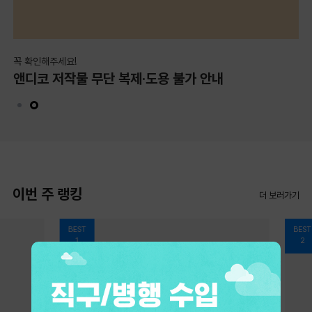
꼭 확인해주세요!
기
앤디코 저작물 무단 복제·도용 불가 안내
기
이번 주 랭킹
더 보러가기
BEST
BEST
1
2