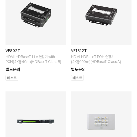
VE802T
VE1812T
HDMI HDBaseT-Lite 연장기 with
HDMI HDBaseT POH 연장기
POH(4K@40m)(HDBaseT Class B)
(4K@100m)(HDBaseT Class A)
별도문의
별도문의