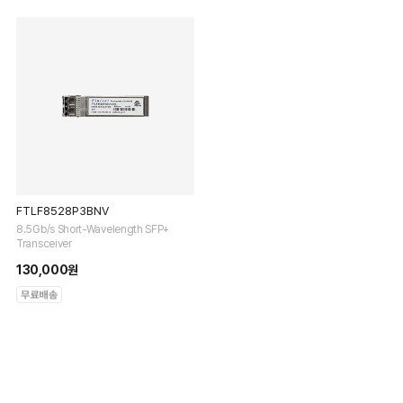
FTLF8528P3BNV
8.5Gb/s Short-Wavelength SFP+
Transceiver
130,000원