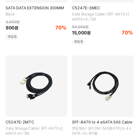
SATA DATA EXTENSION 300MM
C5247E-2MEC
Black
Data Storage Cable / SFF-8470 x1,
eSATA x4 / 2M
3,000원
70%
50,000원
900원
70%
15,000원
C5247E-2MTC
SFF-8470 to 4 eSATA SAS Cable
Data Storage Cable / SFF-8470 x1,
랜덤 발송 / 길이 2M / SAS(8470) to 4 x
eSATA x4 / 2M
SATA 사스 케이블