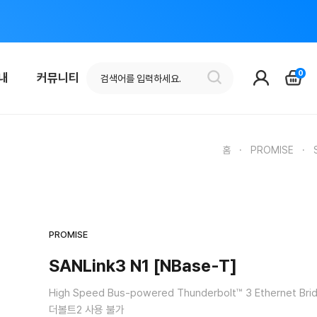
0
안내
커뮤니티
홈
·
PROMISE
·
PROMISE
SANLink3 N1 [NBase-T]
High Speed Bus-powered Thunderbolt™ 3 Ethernet Bri
더볼트2 사용 불가