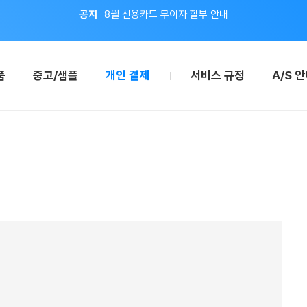
이벤트
지금 회원가입하면 적립금 2,000원 드려요!
공지
8월 신용카드 무이자 할부 안내
품
중고/샘플
개인 결제
서비스 규정
A/S 